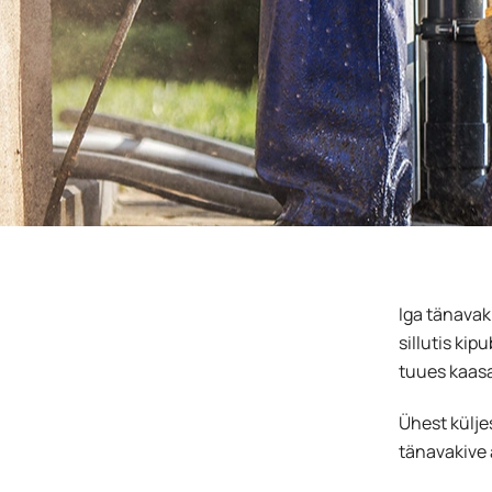
Iga tänavaki
sillutis ki
tuues kaasa
Ühest küljes
tänavakive