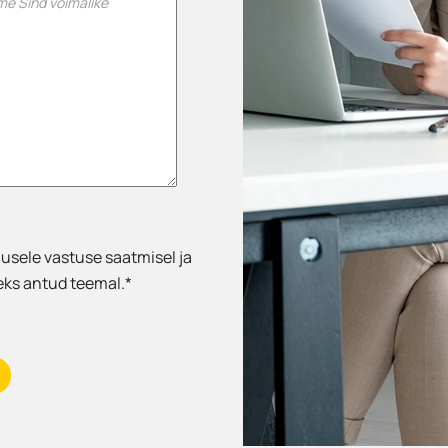
sele vastuse saatmisel ja
eks antud teemal.*