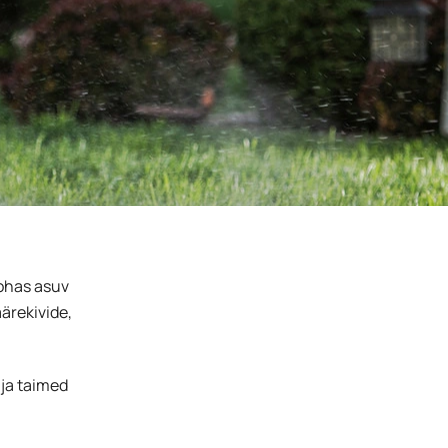
kohas asuv
ärekivide,
 ja taimed