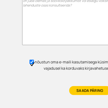
nõustun oma e-maili kasutamisega küsimu
vajadusel ka korduvaks kirjavahetus