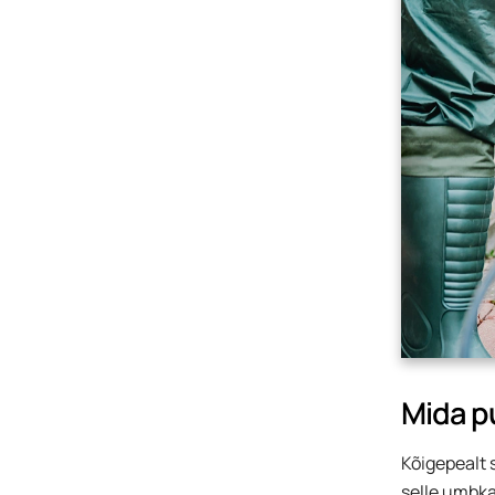
Mida p
Kõigepealt 
selle umbkau