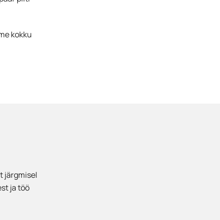
ame kokku
t järgmisel
st ja töö