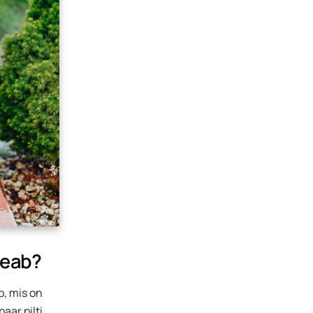
peab?
b, mis on
aar pilti