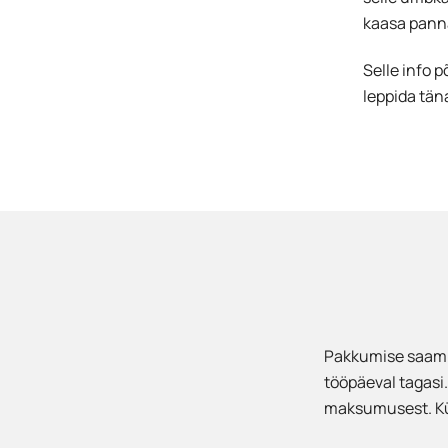
kaasa pann
Selle info 
leppida tän
Pakkumise saamis
tööpäeval tagasi.
maksumusest. Küsi