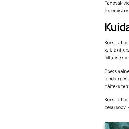
Tänavakivid
tegemist on 
Kuid
Kui silluti
kulub üks p
sillutise n
Spetsiaalne
lendab pesu
näiteks ter
Kui sillutis
pesu soovi k