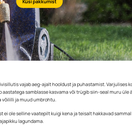
Küsi pakkumist
visillutis vajab aeg-ajalt hooldust ja puhastamist. Varjulises 
pub aastatega samblasse kasvama või trügib siin-seal muru üle ä
 võililli ja muud umbrohtu.
t ei ole selline vaatepilt kuigi kena ja teisalt hakkavad sammal
 ajapikku lagundama.