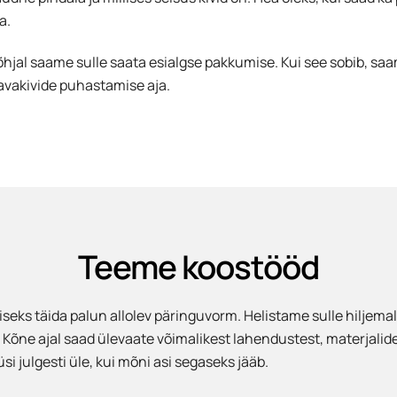
a.
põhjal saame sulle saata esialgse pakkumise. Kui see sobib, sa
avakivide puhastamise aja.
Teeme koostööd
eks täida palun allolev päringuvorm. Helistame sulle hiljemal
 Kõne ajal saad ülevaate võimalikest lahendustest, materjalide
 julgesti üle, kui mõni asi segaseks jääb.