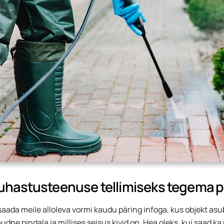
uhastusteenuse tellimiseks tegema 
saada meile alloleva vormi kaudu päring infoga, kus objekt asu
dne pindala ja millises seisus kivid on. Hea oleks, kui saad ka p