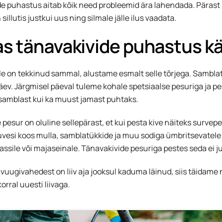
e puhastus aitab kõik need probleemid ära lahendada. Pärast
sillutis justkui uus ning silmale jälle ilus vaadata.
as tänavakivide puhastus kä
sele on tekkinud sammal, alustame esmalt selle tõrjega. Samblat
äev. Järgmisel päeval tuleme kohale spetsiaalse pesuriga ja 
ii samblast kui ka muust jamast puhtaks.
 pesur on oluline sellepärast, et kui pesta kive näiteks survep
vesi koos mulla, samblatükkide ja muu sodiga ümbritsevatele
rassile või majaseinale. Tänavakivide pesuriga pestes seda ei j
e vuugivahedest on liiv aja jooksul kaduma läinud, siis täidame
orral uuesti liivaga.