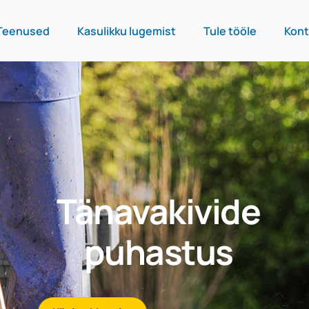
Teenused
Kasulikku lugemist
Tule tööle
Kont
Tänavakivide
puhastus