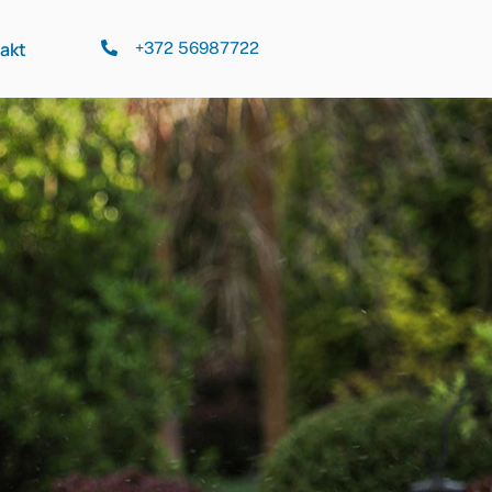
akt
+372 56987722