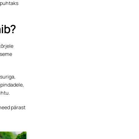
 puhtaks
ib?
õrjele
peseme
esuriga,
 pindadele,
uhtu.
 need pärast