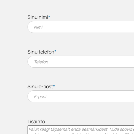
Sinu nimi
*
Sinu telefon
*
Sinu e-post
*
Lisainfo