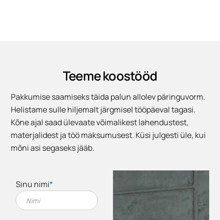
Teeme koostööd
Pakkumise saamiseks täida palun allolev päringuvorm.
Helistame sulle hiljemalt järgmisel tööpäeval tagasi.
Kõne ajal saad ülevaate võimalikest lahendustest,
materjalidest ja töö maksumusest. Küsi julgesti üle, kui
mõni asi segaseks jääb.
Sinu nimi
*