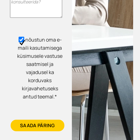
nõustun oma e-
maili kasutamisega
küsimusele vastuse
saatmisel ja
vajadusel ka
korduvaks
kirjavahetuseks
antud teemal.*