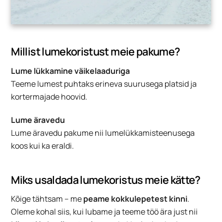
Millist lumekoristust meie pakume?
Lume lükkamine väikelaaduriga
Teeme lumest puhtaks erineva suurusega platsid ja
kortermajade hoovid.
Lume äravedu
Lume äravedu pakume nii lumelükkamisteenusega
koos kui ka eraldi.
Miks usaldada lumekoristus meie kätte?
Kõige tähtsam – me
peame kokkulepetest kinni
.
Oleme kohal siis, kui lubame ja teeme töö ära just nii