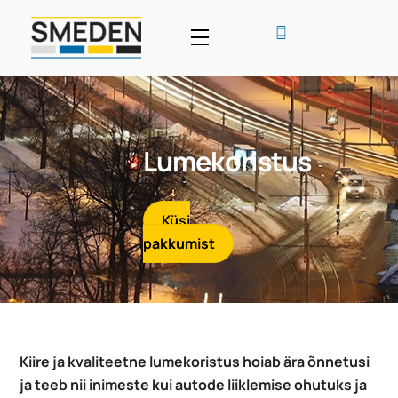
Skip
to
Menu
content
Lumekoristus
Küsi
pakkumist
Kiire ja kvaliteetne lumekoristus hoiab ära õnnetusi
ja teeb nii inimeste kui autode liiklemise ohutuks ja