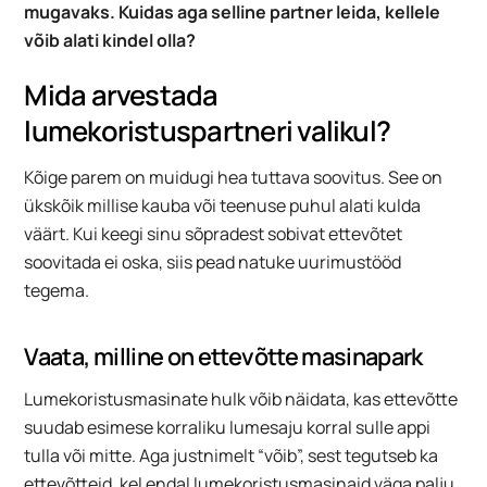
mugavaks. Kuidas aga selline partner leida, kellele
võib alati kindel olla?
Mida arvestada
lumekoristuspartneri valikul?
Kõige parem on muidugi hea tuttava soovitus. See on
ükskõik millise kauba või teenuse puhul alati kulda
väärt. Kui keegi sinu sõpradest sobivat ettevõtet
soovitada ei oska, siis pead natuke uurimustööd
tegema.
Vaata, milline on ettevõtte masinapark
Lumekoristusmasinate hulk võib näidata, kas ettevõtte
suudab esimese korraliku lumesaju korral sulle appi
tulla või mitte. Aga justnimelt “võib”, sest tegutseb ka
ettevõtteid, kel endal lumekoristusmasinaid väga palju