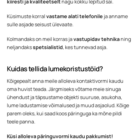
kiiresti ja kvaliteetselt
nagu kokku lepitud sai.
Küsimuste korral
vastame alati telefonile
ja anname
sulle asjade seisust ülevaate.
Kolmandaks on meil korras ja
vastupidav tehnika
ning
neljandaks
spetsialistid
,
kes tunnevad asja.
Kuidas tellida lumekoristustöid?
Kõigepealt anna meile alloleva kontaktivormi kaudu
oma huvist teada. Järgmiseks võtame meie sinuga
ühendust ja täpsustame objekti suuruse, asukoha,
lume ladustamise võimalused ja muud asjaolud. Kõige
parem oleks, kui saad koos päringuga ka mõne pildi
teele panna.
Küsi alloleva päringuvormi kaudu pakkumist!